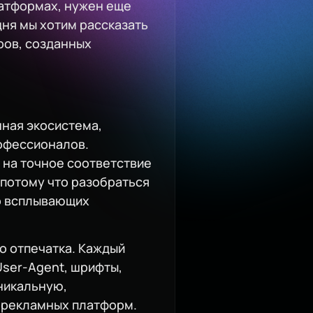
латформах, нужен еще
ня мы хотим рассказать
ров, созданных
нная экосистема,
офессионалов.
и на точное соответствие
 потому что разобраться
во всплывающих
о отпечатка. Каждый
User-Agent, шрифты,
уникальную,
 рекламных платформ.