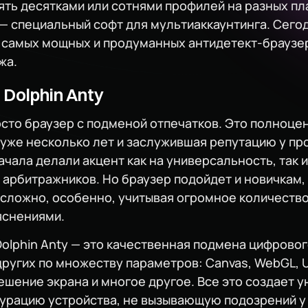
ять десятками или сотнями профилей на разных п
— специальный софт для мультиаккаунтинга. Сегод
из самых мощных и продуманных антидетект-браузе
жа.
 Dolphin Anty
росто браузер с подменой отпечатков. Это полноце
уже несколько лет и заслужившая репутацию у пр
ачала делали акцент как на универсальность, так 
арбитражников. Но браузер подойдет и новичкам,
 сложно, особенно, учитывая огромное количест
яснениями.
olphin Anty — это качественная подмена цифровог
других по множеству параметров: Canvas, WebGL, 
решение экрана и многое другое. Все это создает 
урацию устройства, не вызывающую подозрений у